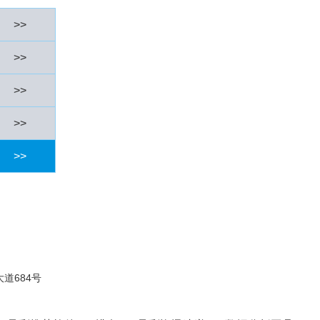
>>
>>
>>
>>
>>
道684号