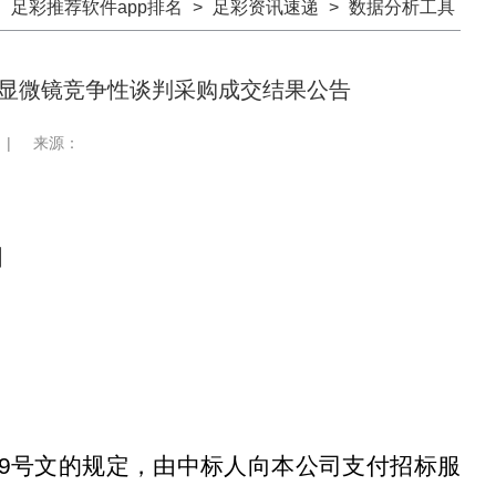
：
足彩推荐软件app排名
>
足彩资讯速递
>
数据分析工具
显微镜竞争性谈判采购成交结果公告
|
来源：
目
9
号文的规定，由中标人向本公司支付招标服