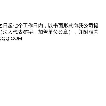
之日起七个工作日内，以书面形式向我公司提
（法人代表签字、加盖单位公章），并附相关
@QQ.COM
。