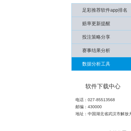
足彩推荐软件app排名
赔率更新提醒
投注策略分享
赛事结果分析
数据分析工具
软件下载中心
电话：027-85513568
邮编：430000
地址：中国湖北省武汉市解放大