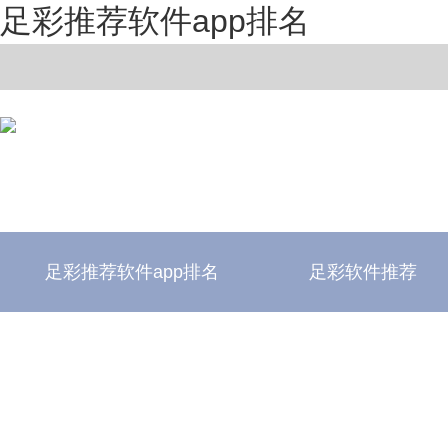
足彩推荐软件app排名
足彩推荐软件app排名
足彩软件推荐
足彩推荐软件app排名
足彩软件评测