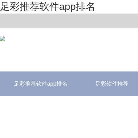
足彩推荐软件app排名
足彩推荐软件app排名
足彩软件推荐
足彩推荐软件app排名
足彩软件评测