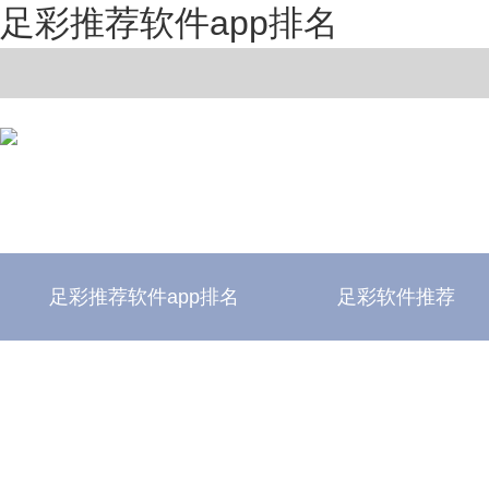
足彩推荐软件app排名
足彩推荐软件app排名
足彩软件推荐
足彩推荐软件app排名
足彩软件评测