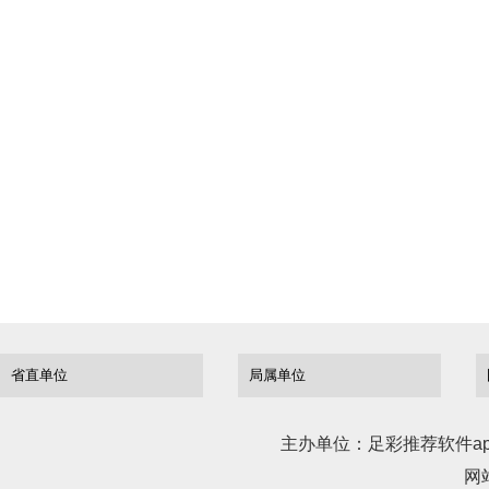
联系方
3.项目
项目联
联系电
上一篇：
湖北国土
下一篇：
湖北省地
主办单位：足彩推荐软件ap
网