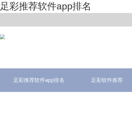
足彩推荐软件app排名
足彩推荐软件app排名
足彩软件推荐
足彩推荐软件app排名
足彩软件评测